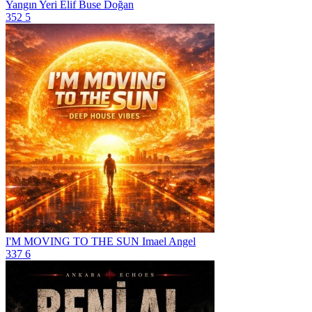
Yangın Yeri
Elif Buse Doğan
352
5
I'M MOVING TO THE SUN
Imael Angel
337
6