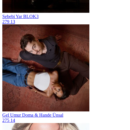
Sebebi Yar
BLOK3
279
13
Gel
Umur Doma & Hande Ünsal
275
14