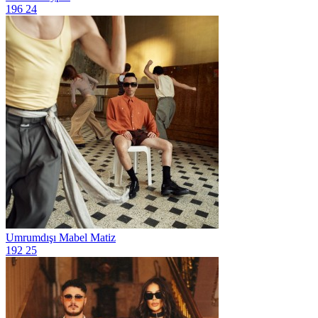
196
24
Umrumdışı
Mabel Matiz
192
25