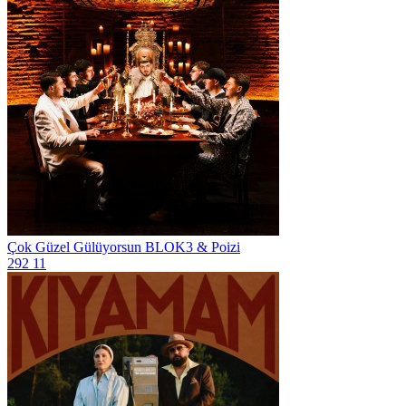
Çok Güzel Gülüyorsun
BLOK3 & Poizi
292
11