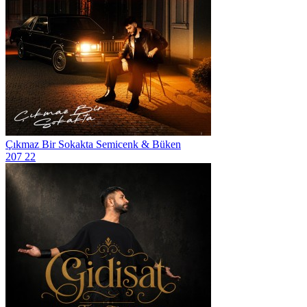
Çıkmaz Bir Sokakta
Semicenk & Büken
207
22