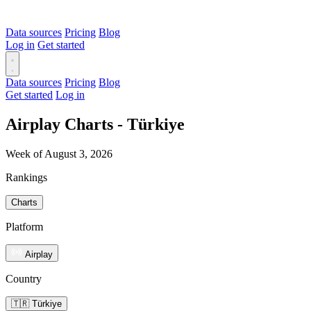
Data sources
Pricing
Blog
Log in
Get started
Data sources
Pricing
Blog
Get started
Log in
Airplay Charts - Türkiye
Week of August 3, 2026
Rankings
Charts
Platform
Airplay
Country
🇹🇷 Türkiye