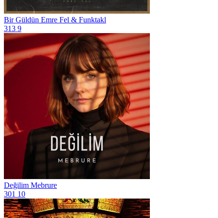
Bir Güldün
Emre Fel & Funktakl
313
9
Değilim
Mebrure
301
10