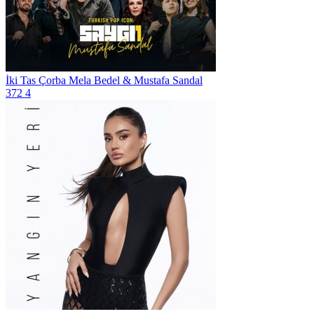
İki Tas Çorba
Mela Bedel & Mustafa Sandal
372
4