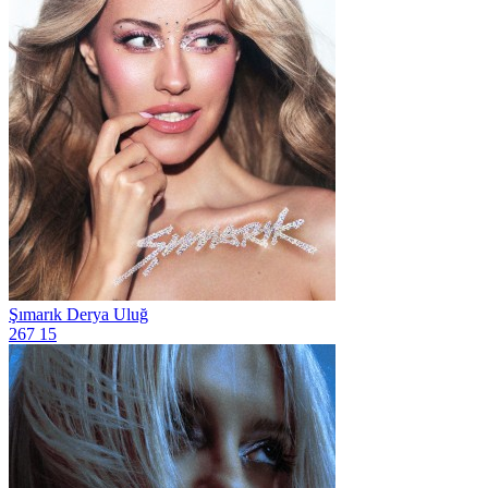
Şımarık
Derya Uluğ
267
15