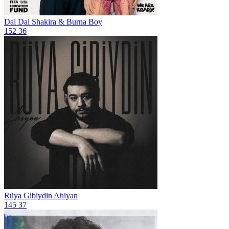
Dai Dai
Shakira & Burna Boy
152
36
Rüya Gibiydin
Ahiyan
145
37