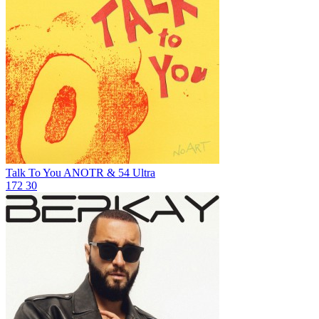
Talk To You
ANOTR & 54 Ultra
172
30