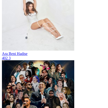
Ara Beni
Hadise
402
3