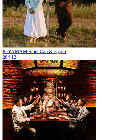
KIYAMAM
Sibel Can & Eypio
284
12