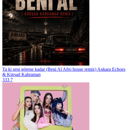
Ta ki seni görene kadar (Beni Al Afro house remix)
Ankara Echoes
& Kürşad Kahraman
333
7