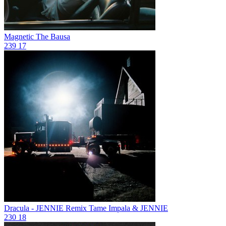
Magnetic
The Bausa
239
17
Dracula - JENNIE Remix
Tame Impala & JENNIE
230
18