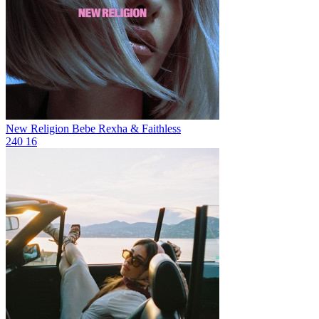
New Religion
Bebe Rexha & Faithless
240
16