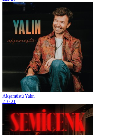
Akşamüstü
Yalın
210
21