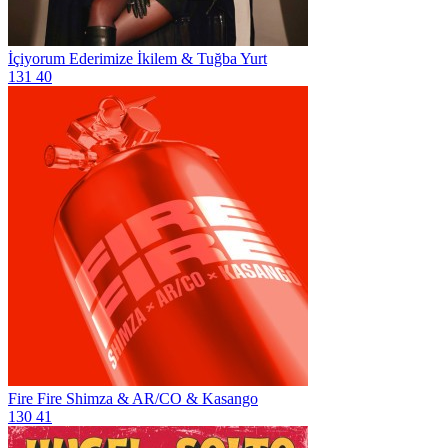
İçiyorum Ederimize
İkilem & Tuğba Yurt
131
40
Fire Fire
Shimza & AR/CO & Kasango
130
41