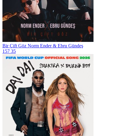
Bir Çift Göz
Norm Ender & Ebru Gündeş
157
35