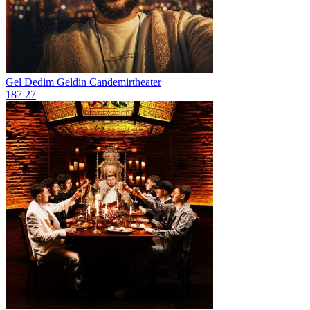
Gel Dedim Geldin
Candemirtheater
187
27