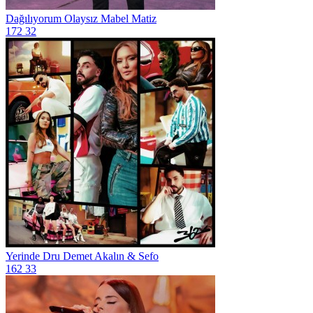
Dağılıyorum Olaysız
Mabel Matiz
172
32
Yerinde Dru
Demet Akalın & Sefo
162
33