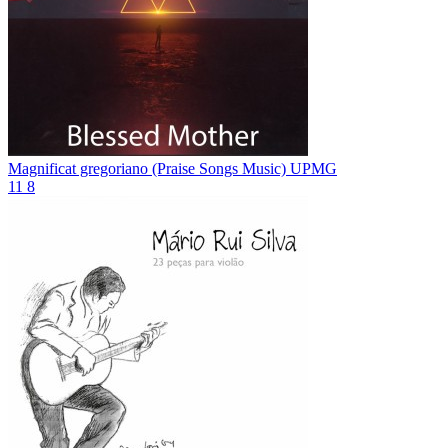
Magnificat gregoriano (Praise Songs Music)
UPMG
11
8