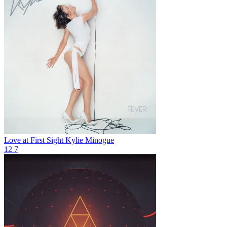
Love at First Sight
Kylie Minogue
12
7