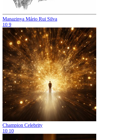
Manazinya
Mário Rui Silva
10
9
Champion
Celebrity
10
10