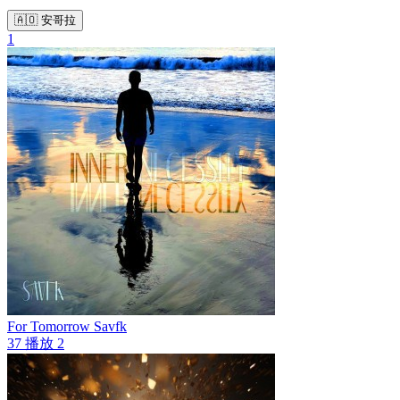
🇦🇴 安哥拉
1
For Tomorrow
Savfk
37
播放
2