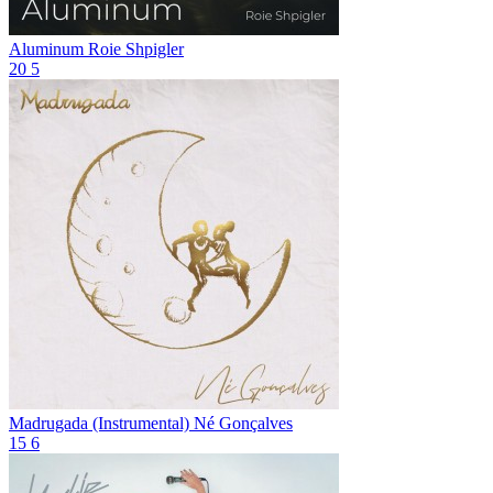
Aluminum
Roie Shpigler
20
5
Madrugada (Instrumental)
Né Gonçalves
15
6