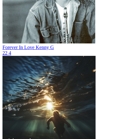
Forever In Love
Kenny G
22
4