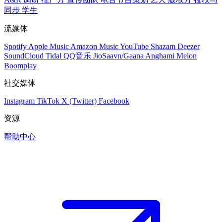
同步
学生
流媒体
Spotify
Apple Music
Amazon Music
YouTube
Shazam
Deezer
SoundCloud
Tidal
QQ音乐
JioSaavn/Gaana
Anghami
Melon
Boomplay
社交媒体
Instagram
TikTok
X (Twitter)
Facebook
资源
帮助中心