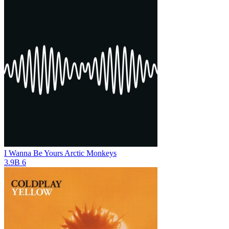
I Wanna Be Yours
Arctic Monkeys
3.9B
6