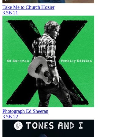
Take Me to Church
Hozier
3.5B
21
Photograph
Ed Sheeran
3.5B
22