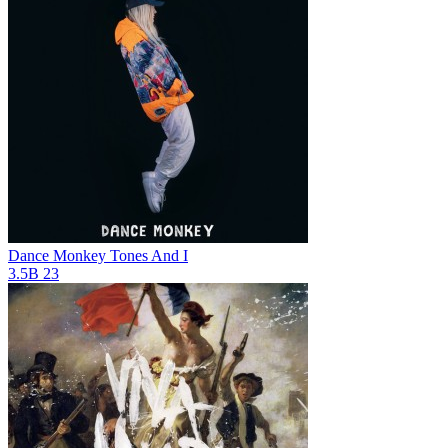
Dance Monkey
Tones And I
3.5B
23