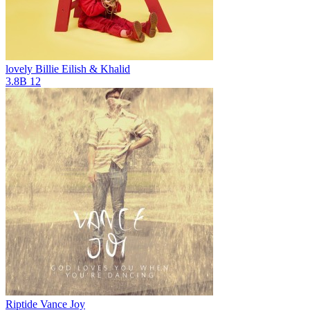
lovely
Billie Eilish & Khalid
3.8B
12
Riptide
Vance Joy