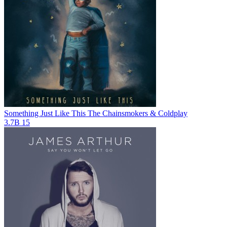
Something Just Like This
The Chainsmokers & Coldplay
3.7B
15