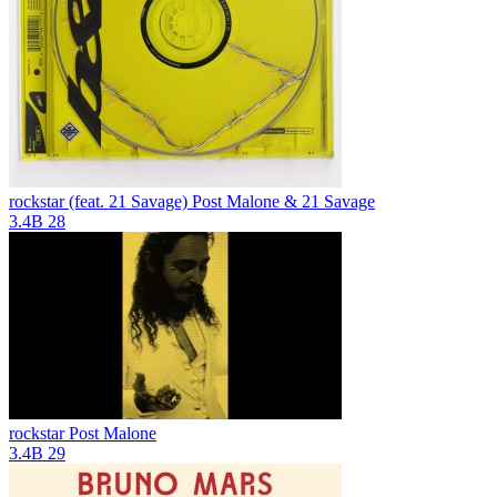
rockstar (feat. 21 Savage)
Post Malone & 21 Savage
3.4B
28
rockstar
Post Malone
3.4B
29