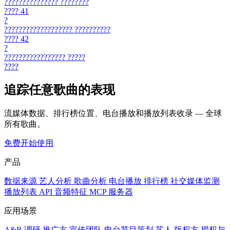
???????????????
????????
????
41
?
???????????????????
??????????
????
42
?
?????????????????
?????
????
追踪任意歌曲的表现
流媒体数据、排行榜位置、电台播放和播放列表收录 — 全球
所有歌曲。
免费开始使用
产品
数据来源
艺人分析
歌曲分析
电台播放
排行榜
社交媒体监测
播放列表
API
音频特征
MCP 服务器
应用场景
A&R 调研
推广方
宣传团队
电台节目策划
艺人
版权方
授权与