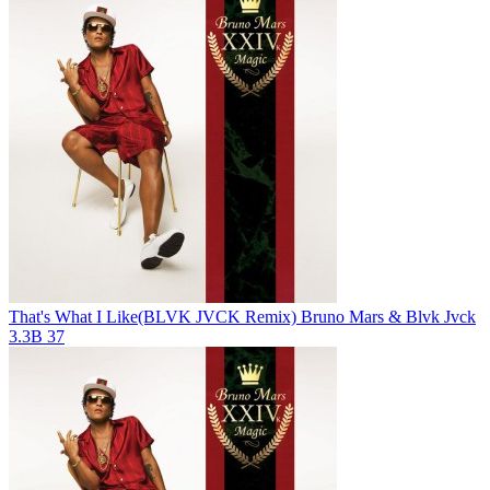
That's What I Like(BLVK JVCK Remix)
Bruno Mars & Blvk Jvck
3.3B
37