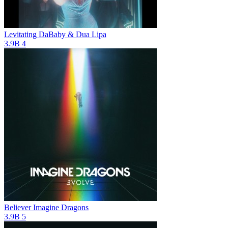
Levitating
DaBaby & Dua Lipa
3.9B
4
Believer
Imagine Dragons
3.9B
5