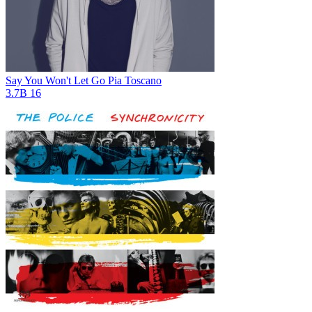
Say You Won't Let Go
Pia Toscano
3.7B
16