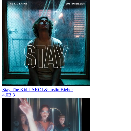
Stay
The Kid LAROI & Justin Bieber
4.0B
3