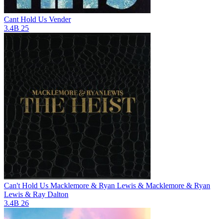
Cant Hold Us
Vender
3.4B
25
Can't Hold Us
Macklemore & Ryan Lewis & Macklemore & Ryan
Lewis & Ray Dalton
3.4B
26