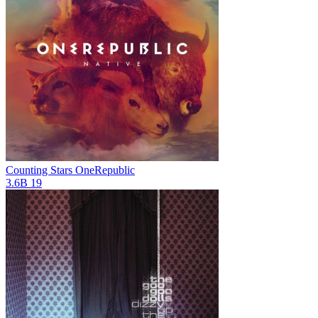
Counting Stars
OneRepublic
3.6B
19