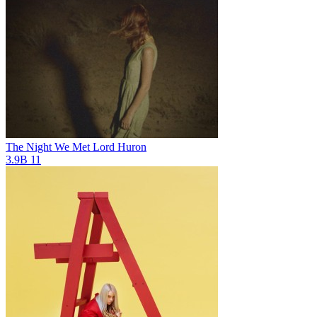
The Night We Met
Lord Huron
3.9B
11