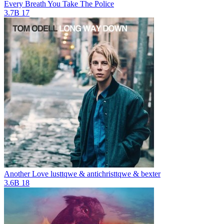
Every Breath You Take
The Police
3.7B
17
Another Love
lusttqwe & antichristtqwe & bexter
3.6B
18