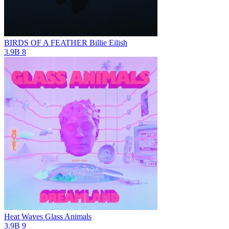
BIRDS OF A FEATHER
Billie Eilish
3.9B
8
Heat Waves
Glass Animals
3.9B
9