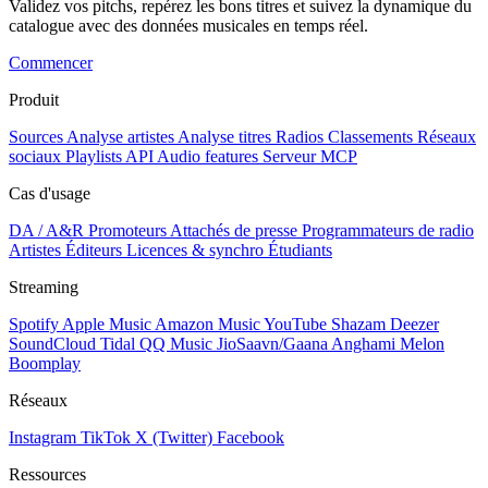
Validez vos pitchs, repérez les bons titres et suivez la dynamique du
catalogue avec des données musicales en temps réel.
Commencer
Produit
Sources
Analyse artistes
Analyse titres
Radios
Classements
Réseaux
sociaux
Playlists
API
Audio features
Serveur MCP
Cas d'usage
DA / A&R
Promoteurs
Attachés de presse
Programmateurs de radio
Artistes
Éditeurs
Licences & synchro
Étudiants
Streaming
Spotify
Apple Music
Amazon Music
YouTube
Shazam
Deezer
SoundCloud
Tidal
QQ Music
JioSaavn/Gaana
Anghami
Melon
Boomplay
Réseaux
Instagram
TikTok
X (Twitter)
Facebook
Ressources