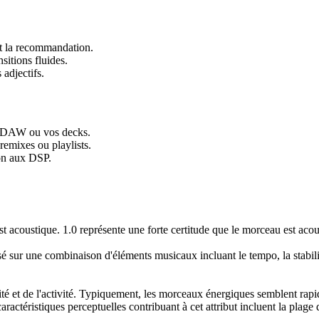
nt la recommandation.
itions fluides.
 adjectifs.
de DAW ou vos decks.
remixes ou playlists.
son aux DSP.
t acoustique. 1.0 représente une forte certitude que le morceau est acou
 sur une combinaison d'éléments musicaux incluant le tempo, la stabilit
té et de l'activité. Typiquement, les morceaux énergiques semblent rapid
ractéristiques perceptuelles contribuant à cet attribut incluent la plage 