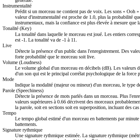
générale.
Instrumentalité
Prédit si un morceau ne contient pas de voix. Les sons « Ooh »
valeur d'instrumentalité est proche de 1.0, plus la probabilité
instrumentaux, mais la confiance est plus élevée à mesure que l
Tonalité (Key)
La tonalité dans laquelle le morceau est joué. Les entiers corre
est -1. La tonalité va de -1 à 11.
Live
Détecte la présence d'un public dans l'enregistrement. Des valeu
forte probabilité que le morceau soit live.
Volume (Loudness)
Le volume global d'un morceau en décibels (dB). Les valeurs d
d'un son qui est le principal corrélat psychologique de la force
Mode
Indique la modalité (majeur ou mineur) d'un morceau, le type d
Parole (Speechiness)
Détecte la présence de mots parlés dans un morceau. Plus l'enregi
valeurs supérieures à 0.66 décrivent des morceaux probablement
la parole, soit en sections soit en superposition, incluant des 
Tempo
Le tempo global estimé d'un morceau en battements par minute 
battements.
Signature rythmique
Une signature rythmique estimée. La signature rythmique (métri