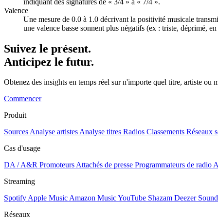
indiquant des signatures de « 3/4 » à « 7/4 ».
Valence
Une mesure de 0.0 à 1.0 décrivant la positivité musicale trans
une valence basse sonnent plus négatifs (ex : triste, déprimé, en 
Suivez le présent.
Anticipez le futur.
Obtenez des insights en temps réel sur n'importe quel titre, artiste o
Commencer
Produit
Sources
Analyse artistes
Analyse titres
Radios
Classements
Réseaux s
Cas d'usage
DA / A&R
Promoteurs
Attachés de presse
Programmateurs de radio
A
Streaming
Spotify
Apple Music
Amazon Music
YouTube
Shazam
Deezer
Sound
Réseaux