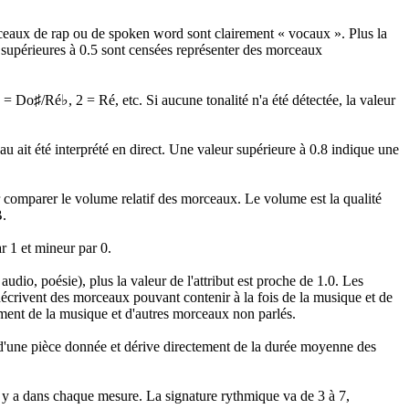
ceaux de rap ou de spoken word sont clairement « vocaux ». Plus la
s supérieures à 0.5 sont censées représenter des morceaux
 = Do♯/Ré♭, 2 = Ré, etc. Si aucune tonalité n'a été détectée, la valeur
u ait été interprété en direct. Une valeur supérieure à 0.8 indique une
comparer le volume relatif des morceaux. Le volume est la qualité
B.
r 1 et mineur par 0.
dio, poésie), plus la valeur de l'attribut est proche de 1.0. Les
écrivent des morceaux pouvant contenir à la fois de la musique et de
lement de la musique et d'autres morceaux non parlés.
d'une pièce donnée et dérive directement de la durée moyenne des
 y a dans chaque mesure. La signature rythmique va de 3 à 7,