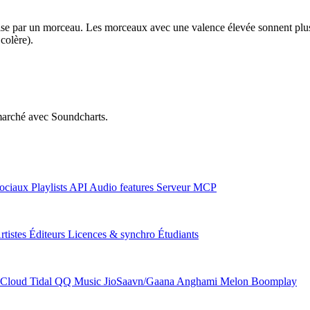
mise par un morceau. Les morceaux avec une valence élevée sonnent plus 
colère).
u marché avec Soundcharts.
ociaux
Playlists
API
Audio features
Serveur MCP
rtistes
Éditeurs
Licences & synchro
Étudiants
Cloud
Tidal
QQ Music
JioSaavn/Gaana
Anghami
Melon
Boomplay