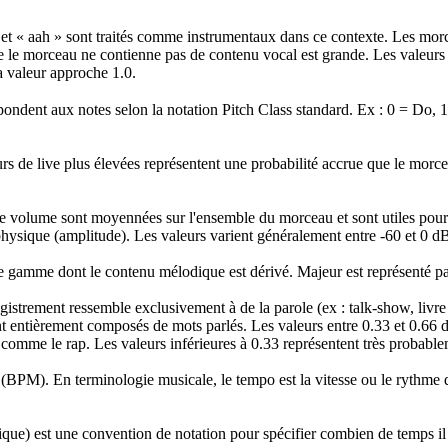
 et « aah » sont traités comme instrumentaux dans ce contexte. Les mor
 que le morceau ne contienne pas de contenu vocal est grande. Les valeur
a valeur approche 1.0.
spondent aux notes selon la notation Pitch Class standard. Ex : 0 = Do, 1
rs de live plus élevées représentent une probabilité accrue que le morcea
e volume sont moyennées sur l'ensemble du morceau et sont utiles pour 
 physique (amplitude). Les valeurs varient généralement entre -60 et 0 d
e gamme dont le contenu mélodique est dérivé. Majeur est représenté pa
strement ressemble exclusivement à de la parole (ex : talk-show, livre au
 entièrement composés de mots parlés. Les valeurs entre 0.33 et 0.66 d
cas comme le rap. Les valeurs inférieures à 0.33 représentent très probab
(BPM). En terminologie musicale, le tempo est la vitesse ou le rythme 
que) est une convention de notation pour spécifier combien de temps il