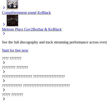
Complètemment sonné
KeBlack
Melrose Place
Guy2Bezbar & KeBlack
See the full discography and track streaming performance across ever
Start for free now
????
???????
????????
???????
??????????????????
???????????????????
????????????
????????????????????????????
?????
???????