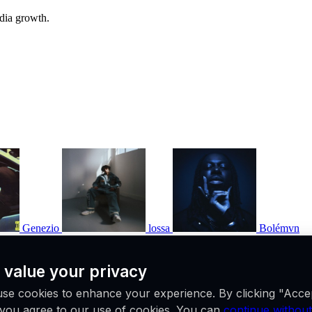
edia growth.
Genezio
lossa
Bolémvn
 value your privacy
se cookies to enhance your experience. By clicking "Acce
, you agree to our use of cookies. You can
continue without