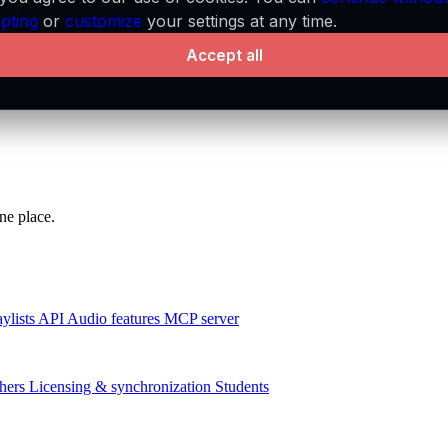
pting
or
customize
your settings at any time.
Accept all
ne place.
aylists
API
Audio features
MCP server
hers
Licensing & synchronization
Students