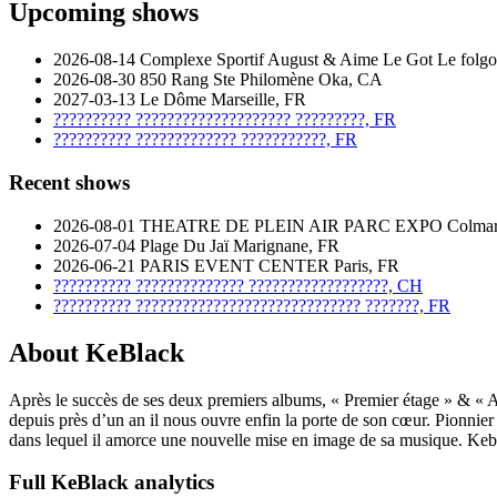
Upcoming shows
2026-08-14
Complexe Sportif August & Aime Le Got
Le folgo
2026-08-30
850 Rang Ste Philomène
Oka, CA
2027-03-13
Le Dôme
Marseille, FR
??????????
????????????????????
?????????, FR
??????????
?????????????
???????????, FR
Recent shows
2026-08-01
THEATRE DE PLEIN AIR PARC EXPO
Colmar
2026-07-04
Plage Du Jaï
Marignane, FR
2026-06-21
PARIS EVENT CENTER
Paris, FR
??????????
??????????????
??????????????????, CH
??????????
?????????????????????????????
???????, FR
About KeBlack
Après le succès de ses deux premiers albums, « Premier étage » & « Ap
depuis près d’un an il nous ouvre enfin la porte de son cœur. Pionnier
dans lequel il amorce une nouvelle mise en image de sa musique. Keblack
Full KeBlack analytics