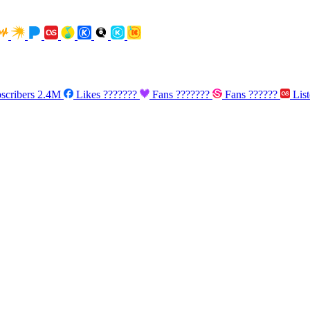
scribers
2.4M
Likes
???????
Fans
???????
Fans
??????
List