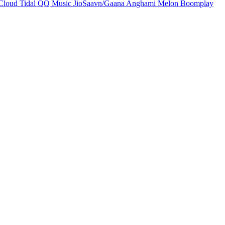
Cloud
Tidal
QQ Music
JioSaavn/Gaana
Anghami
Melon
Boomplay