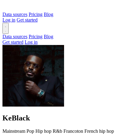
Data sources
Pricing
Blog
Log in
Get started
Data sources
Pricing
Blog
Get started
Log in
KeBlack
Mainstream
Pop
Hip hop
R&b
Francoton
French hip hop