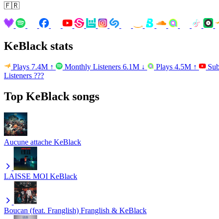
🇫🇷
KeBlack stats
Plays
7.4M
↑
Monthly Listeners
6.1M
↓
Plays
4.5M
↑
Sub
Listeners
???
Top KeBlack songs
Aucune attache
KeBlack
LAISSE MOI
KeBlack
Boucan (feat. Franglish)
Franglish & KeBlack