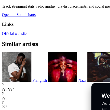
Track streaming stats, radio airplay, playlist placements, and social m
Open on Soundcharts
Links
Official website
Similar artists
Franglish
Naza
?
???????
?
We
???
?
We u
???
all"